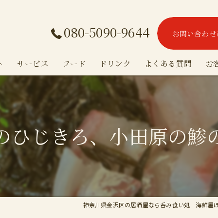
080-5090-9644
お問い合わせ
ト
サービス
フード
ドリンク
よくある質問
お
のひじきろ、小田原の鯵
神奈川県金沢区の居酒屋なら呑み食い処 海鮮屋