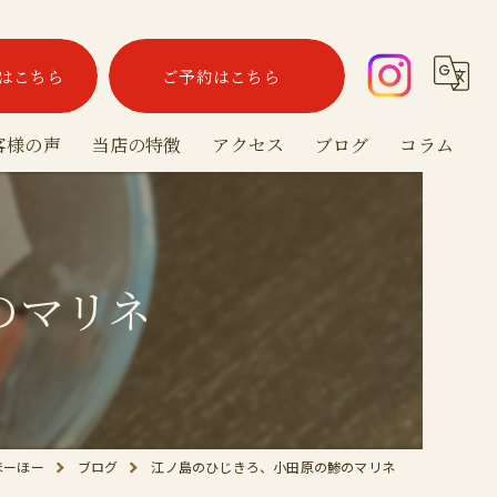
はこちら
ご予約はこちら
客様の声
当店の特徴
アクセス
ブログ
コラム
海鮮
泡盛
のマリネ
沖縄料理
お酒
宴会
ほーほー
ブログ
江ノ島のひじきろ、小田原の鯵のマリネ