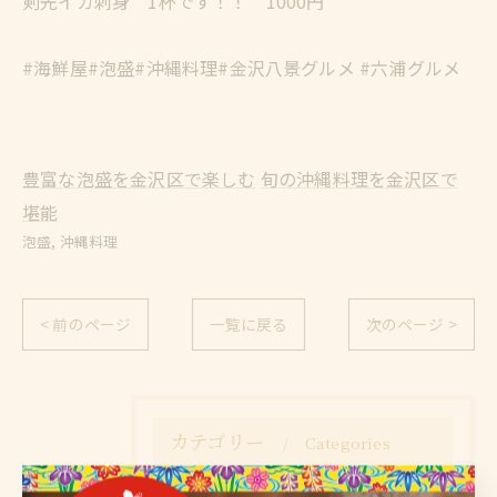
剣先イカ刺身 1杯です！！ 1000円
#海鮮屋#泡盛#沖縄料理#金沢八景グルメ #六浦グルメ
豊富な泡盛を金沢区で楽しむ
旬の沖縄料理を金沢区で
堪能
泡盛
沖縄料理
< 前のページ
一覧に戻る
次のページ >
カテゴリー
Categories