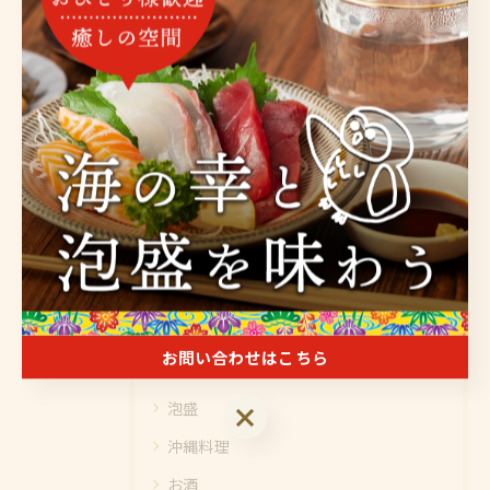
豊富な泡盛を金沢区で楽しむ
旬の沖縄料理を金沢区で
堪能
泡盛
沖縄料理
< 前のページ
一覧に戻る
次のページ >
カテゴリー
Categories
全てのカテゴリー
お問い合わせはこちら
海鮮
泡盛
お問い合わせはこちら
沖縄料理
お酒