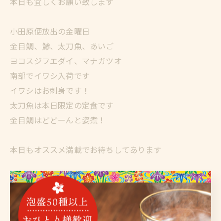
本日も宜しくお願い致します
小田原便放出の金曜日
金目鯛、鯵、太刀魚、あいご
ヨコスジフエダイ、マナガツオ
南部でイワシ入荷です
イワシはお刺身です！
太刀魚は本日限定の定食です
金目鯛はどどーんと姿煮！
本日もオススメ満載でお待ちしてあります
#泡盛 #沖縄料理 #海鮮屋 #サカナヤマルカマ #ウエカツ