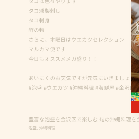
タコは色々やります
タコ燻製刺し
タコ刺身
酢の物
さらに、木曜日はウエカツセレクション
マルカマ便です
今日もオススメメガ盛り！！
あいにくのお天気ですが元気にいきましょう
#泡盛 #ウエカツ #沖縄料理 #海鮮屋 #金沢区
豊富な泡盛を金沢区で楽しむ
旬の沖縄料理を
泡盛
沖縄料理