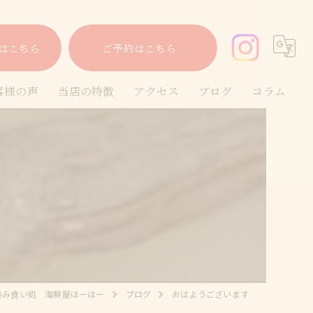
はこちら
ご予約はこちら
客様の声
当店の特徴
アクセス
ブログ
コラム
海鮮
泡盛
沖縄料理
お酒
宴会
呑み食い処 海鮮屋ほーほー
ブログ
おはようございます