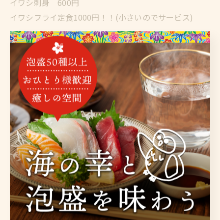
イワシ刺身 600円
イワシフライ定食1000円！！(小さいのでサービス)
さらに木曜日は魚の伝道師
ウエカツ便です
楽しみですね♪毎回玉手箱開ける気分です
本日も宜しくお願い致します
#泡盛 #ウエカツ #沖縄料理 #海鮮屋 #金沢区グルメ
豊富な泡盛を金沢区で楽しむ
旬の沖縄料理を金沢区で
堪能
泡盛
沖縄料理