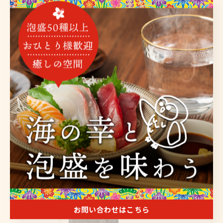
全てのカテゴリー
海鮮
泡盛
沖縄料理
お酒
宴会
最近の投稿
Recent Posts
2026/06/05
おはようございます
お問い合わせはこちら