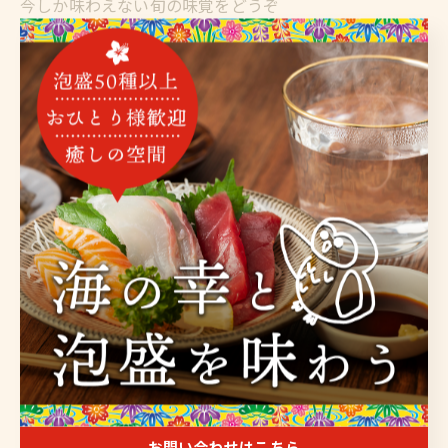
今しか味わえない旬の味覚をどうぞ
華金です
盛り上がってまいりましょう
#泡盛 #ウエカツ #沖縄料理 #海鮮屋 #金沢区グルメ
豊富な泡盛を金沢区で楽しむ
旬の沖縄料理を金沢区で
堪能
泡盛
沖縄料理
< 前のページ
一覧に戻る
次のページ >
お問い合わせはこちら