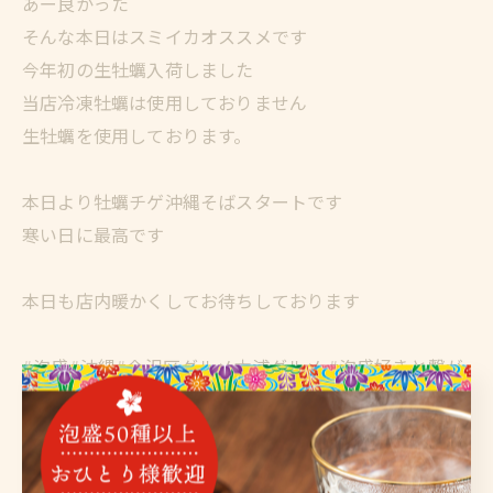
あー良かった
そんな本日はスミイカオススメです
今年初の生牡蠣入荷しました
当店冷凍牡蠣は使用しておりません
生牡蠣を使用しております。
本日より牡蠣チゲ沖縄そばスタートです
寒い日に最高です
本日も店内暖かくしてお待ちしております
#泡盛#沖縄#金沢区グルメ六浦グルメ #泡盛好きと繋が
りたい #海鮮屋ほーほー