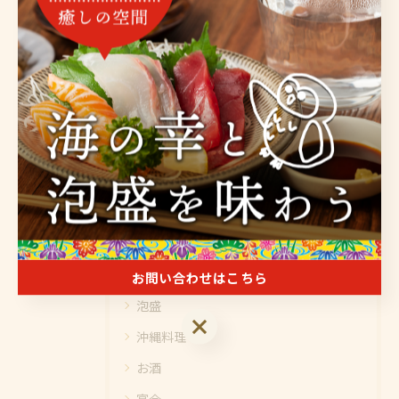
豊富な泡盛を金沢区で楽しむ
泡盛
< 前のページ
一覧に戻る
次のページ >
カテゴリー
Categories
全てのカテゴリー
海鮮
お問い合わせはこちら
泡盛
お問い合わせはこちら
沖縄料理
お酒
宴会