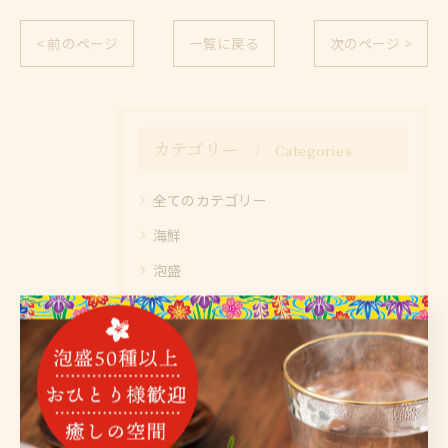
< 前のページ
一覧に戻る
次のページ >
カテゴリー
Categories
全てのカテゴリー
海鮮
泡盛
沖縄料理
お酒
宴会