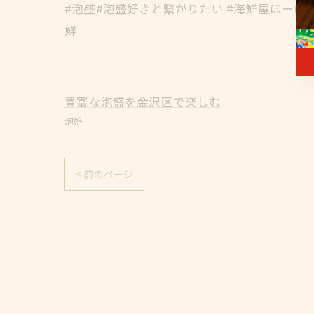
#泡盛#泡盛好きと繋がりたい #海鮮屋ほーほ
鮮
豊富な泡盛を金沢区で楽しむ
泡盛
< 前のページ