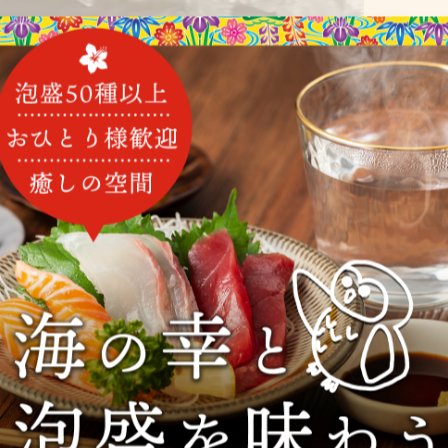
頑張ります
酎
産
乾杯