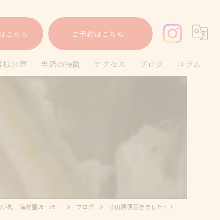
はこちら
ご予約はこちら
客様の声
当店の特徴
アクセス
ブログ
コラム
海鮮
泡盛
沖縄料理
お酒
宴会
食い処 海鮮屋ほーほー
ブログ
小田原便届きました！！