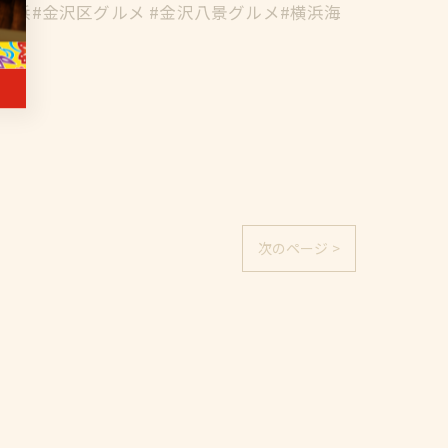
横浜#金沢区グルメ #金沢八景グルメ#横浜海
次のページ >