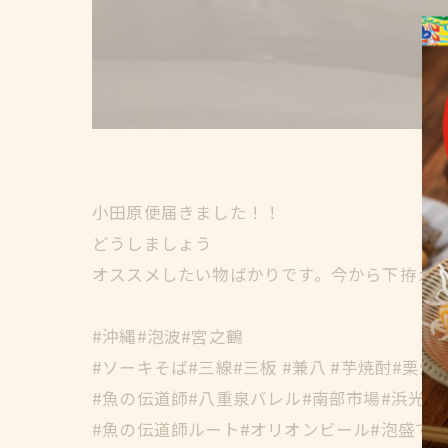
小田原便届きました！！
どうしましょう
オススメしたい物ばかりです。今から下拵え
#沖縄#泡波#宮之鶴
#ソーキそば#三線#三板 #兼八 #芋焼酎#栗焼
#魚の伝道師#八重泉バレル#南部市場#浜光水
#魚の伝道師ルート#オリオンビール#泡盛で