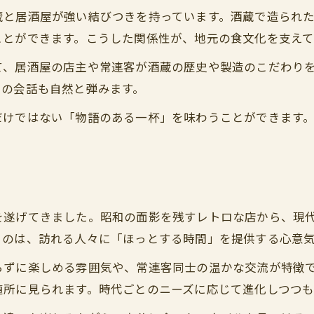
蔵と居酒屋が強い結びつきを持っています。酒蔵で造られ
居酒屋で知るべき暗黙のルールまとめ
ことができます。こうした関係性が、地元の食文化を支えて
居酒屋文化に根付く接客マナーとは
て、居酒屋の店主や常連客が酒蔵の歴史や製造のこだわり
大人の居酒屋マナーを身につける方法
での会話も自然と弾みます。
地酒と歴史が織り成す至福のひととき
だけではない「物語のある一杯」を味わうことができます
居酒屋で味わう地酒と歴史の深い余韻
居酒屋体験を彩る地酒の楽しみ方提案
歴史感じる居酒屋で至福の一杯を堪能
お問い合わせはこちら
お問い合わせはこちら
地酒と居酒屋の絶妙な組み合わせ紹介
を遂げてきました。昭和の面影を残すレトロな店から、現
居酒屋で過ごす贅沢なひとときの魅力
るのは、訪れる人々に「ほっとする時間」を提供する心意
らずに楽しめる雰囲気や、常連客同士の温かな交流が特徴
随所に見られます。時代ごとのニーズに応じて進化しつつ