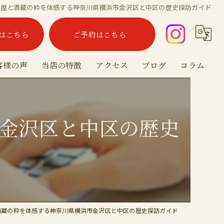
酒屋と酒蔵の粋を体感する神奈川県横浜市金沢区と中区の歴史探訪ガイド
はこちら
ご予約はこちら
客様の声
当店の特徴
アクセス
ブログ
コラム
海鮮
金沢区と中区の歴史
泡盛
沖縄料理
お酒
宴会
酒蔵の粋を体感する神奈川県横浜市金沢区と中区の歴史探訪ガイド