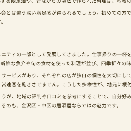
供する限定酒や、昔ながらの製法で作られた料理は、地域
地元酒蔵のこだわりを居酒屋で体感
み会とは違う深い満足感が得られるでしょう。初めての方
居酒屋と共に歩む酒蔵の伝統技術
す。
酒蔵見学で知る居酒屋との繋がり
居酒屋で味わえる酒蔵の魅力に迫る
横浜市民に愛される居酒屋の背景
ュニティの一部として発展してきました。仕事帰りの一杯
居酒屋が横浜市民に親しまれる理由
の新鮮な魚介や旬の食材を使った料理が並び、四季折々の
地域に根付いた居酒屋の定番スタイル
、サービスがあり、それぞれの店が独自の個性を大切にし
居酒屋と市民文化の深い関係を紐解く
、常連客を飽きさせません。こうした多様性が、地元に根
横浜らしい居酒屋の雰囲気を体感する
ょうが、地域の評判や口コミを参考にすることで、自分好
居酒屋で感じる地元愛のエピソード紹介
きるのも、金沢区・中区の居酒屋ならではの魅力です。
伝統ある居酒屋で学ぶ粋なマナー
居酒屋で守りたい伝統のマナー解説
常連が実践する居酒屋の粋な振る舞い