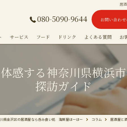
居
080-5090-9644
お問い合わせ
ト
サービス
フード
ドリンク
よくある質問
お
を体感する神奈川県横浜市
探訪ガイド
川県金沢区の居酒屋なら呑み食い処 海鮮屋ほーほー
コラム
居酒屋と