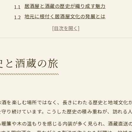
居酒屋と酒蔵の歴史が織り成す魅力
地元に根付く居酒屋文化の発展とは
酒蔵と居酒屋の深い関係を探る旅
居酒屋で感じる時代ごとの変化と風情
酒蔵が支える地域の居酒屋の存在意義
暖簾が語る居酒屋の粋と地酒の魅力
史と酒蔵の旅
居酒屋の暖簾に込められた粋な心意気
地酒と居酒屋の味わい深い関係性
居酒屋の雰囲気を彩る暖簾の役割とは
地酒が居酒屋で愛される理由に迫る
お酒を楽しむ場所ではなく、長きにわたる歴史と地域文化
暖簾と居酒屋文化の歴史的背景を解説
を守り続けています。こうした歴史の積み重ねが、訪れる
神奈川の酒蔵事情を深掘りする体験
る暖簾や木の温もりを感じる内装が多く見られ、酒蔵直送
居酒屋で楽しむ神奈川産の酒蔵銘酒