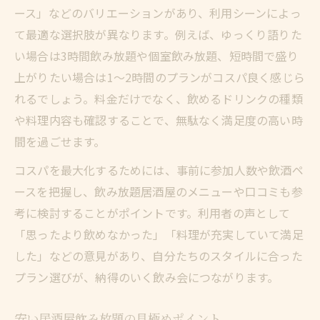
ツ
ース」などのバリエーションがあり、利用シーンによっ
食べ飲み放題居酒屋を活用した満喫術
て最適な選択肢が異なります。例えば、ゆっくり語りた
居酒屋の飲み放題相場と選び方のポイント
い場合は3時間飲み放題や個室飲み放題、短時間で盛り
上がりたい場合は1～2時間のプランがコスパ良く感じら
飲み放題利用時に意識したい暗黙のルール
れるでしょう。料金だけでなく、飲めるドリンクの種類
居酒屋飲み放題で守るべきマナーと暗黙の
や料理内容も確認することで、無駄なく満足度の高い時
約束
間を過ごせます。
飲み放題居酒屋でトラブルを防ぐ心得とは
コスパを最大化するためには、事前に参加人数や飲酒ペ
個室居酒屋飲み放題で快適に過ごす注意点
ースを把握し、飲み放題居酒屋のメニューや口コミも参
居酒屋飲み放題のペース配分で損しないコ
考に検討することがポイントです。利用者の声として
ツ
「思ったより飲めなかった」「料理が充実していて満足
飲み放題のラストオーダー時間を把握する
した」などの意見があり、自分たちのスタイルに合った
重要性
プラン選びが、納得のいく飲み会につながります。
居酒屋の飲み放題で元を取るための杯数計画
飲み放題で元を取る平均杯数と計画的な飲
安い居酒屋飲み放題の見極めポイント