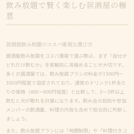
飲み放題で賢く楽しむ居酒屋の極
居酒屋飲み放題をお得に満喫するコツとは
意
居酒屋飲み放題を安く楽しむための工夫
飲み放題コース選びで失敗しない居酒屋術
コスパ重視な居酒屋飲み放題の活用ポイン
居酒屋飲み放題のコスパ重視な選び方
ト
居酒屋飲み放題をコスパ重視で選ぶ際は、まず「自分が
居酒屋飲み放題を一人でも満喫する方法
どれだけ飲むか」を客観的に見極めることが大切です。
飲み放題居酒屋でお得度を最大化する裏技
多くの居酒屋では、飲み放題プランの料金が1500円～
コスパ重視で選ぶ居酒屋飲み放題の楽しみ方
3000円程度で設定されており、通常のドリンク1杯あた
居酒屋飲み放題で安さと満足度を両立する
りの価格（400～600円程度）と比較して、3～5杯以上
方法
飲むと元が取れる計算になります。飲み会の目的や参加
飲み放題居酒屋で損をしない賢い飲み方と
メンバーの飲酒量、料理の内容も含めて総合的に判断し
は
ましょう。
個室居酒屋飲み放題でコスパ良く楽しむコ
また、飲み放題プランには「時間制限」や「料理付きコ