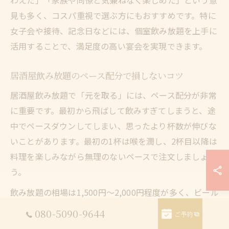
わえた」「家族や同僚と気兼ねなく楽しめた」という意
見も多く、コスパ重視で選ぶ方にもおすすめです。特に
女子会や接待、記念日などには、個室飲み放題を上手に
活用することで、満足度の高い宴会を実現できます。
居酒屋飲み放題のペース配分で損しないコツ
居酒屋飲み放題で「元を取る」には、ペース配分が非常
に重要です。最初から飛ばして飲みすぎてしまうと、途
中でペースダウンしてしまい、思ったより杯数が伸びな
いことがあります。最初の1杯は喉を潤し、2杯目以降は
料理を楽しみながら無理のないペースで注文しましょ
う。
飲み放題の相場は1,500円〜2,000円程度が多く、ビール
やサワー1杯あたり400円前後と仮定すると、4〜5杯程
080-5090-9644
ご予約
度で元が取れる計算です。自分の体質やその日の体調を