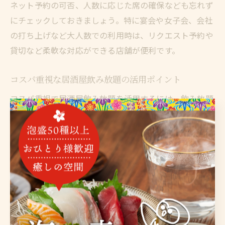
ネット予約の可否、人数に応じた席の確保なども忘れず
にチェックしておきましょう。特に宴会や女子会、会社
の打ち上げなど大人数での利用時は、リクエスト予約や
貸切など柔軟な対応ができる店舗が便利です。
コスパ重視な居酒屋飲み放題の活用ポイント
コスパ重視で居酒屋飲み放題を活用するには、飲み放題
メニューの内容と自分の飲みたいドリンクが合っている
かを事前に確認することが肝心です。例えば、ビールや
日本酒、カクテルの種類が豊富な店舗はお酒好きには特
におすすめですが、ソフトドリンク中心の方は安いコー
スで十分な場合もあります。食べ飲み放題居酒屋を選ぶ
際は、料理の質や量もチェックしましょう。
また、時間無制限や3時間飲み放題など、長時間のプラ
ンを選ぶことでゆったりと会話や食事を楽しめます。実