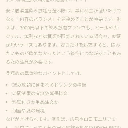
み方
安い居酒屋飲み放題を選ぶ際は、単に料金が低いだけで
居酒屋飲み放題の料金と杯数の目安を徹底
なく「内容のバランス」を見極めることが重要です。例
解説
えば、2000円以下の飲み放題プランでも、ビールやカ
飲み放題で何杯飲めばお得かを見極める方
クテル、焼酎などの種類が限定されている場合や、時間
法
が短いケースもあります。安さだけを追求すると、飲み
居酒屋飲み放題の賢い杯数計画で損を防ぐ
たいものが飲めなかったという後悔につながることもあ
飲み放題コースでコスパ良く元を取る実践
るため注意が必要です。
術
見極めの具体的なポイントとしては、
コストを抑えたい人のための居酒屋飲み放題攻
飲み放題に含まれるドリンクの種類
略
時間制限の有無や延長料金
安い居酒屋飲み放題でコスト削減する秘訣
料理付きか単品注文か
飲み放題居酒屋の割引やクーポン活用術
個室や席の環境
個室居酒屋飲み放題をお得に予約するコツ
などが挙げられます。例えば、広島や山口市エリアで
居酒屋飲み放題だけを狙う賢い選び方
は、地域によって人気の居酒屋飲み放題や個室居酒屋も