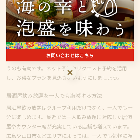
際に「3時間コースでゆっくりできた」「時間を気にせ
ず話せて満足」といった口コミも多く、コスパの高さを
実感できるポイントです。ただし、長時間コースでは飲
み過ぎや体調管理に注意しましょう。
さらに、曜日や時間帯によっては割安な飲み放題プラン
お問い合わせはこちら
を提供している場合があるため、平日や早い時間帯を狙
うのも有効です。ネット予約やリクエスト予約を活用
お問い合わせはこちら
し、お得なプランを見逃さないようにしましょう。
居酒屋飲み放題を一人でも満喫する方法
居酒屋飲み放題はグループ利用だけでなく、一人でも十
分に楽しめます。最近では一人飲み放題に対応した居酒
屋やカウンター席が充実している店舗も増えています。
広島や山口市などエリアによっては、一人でも気軽に頼